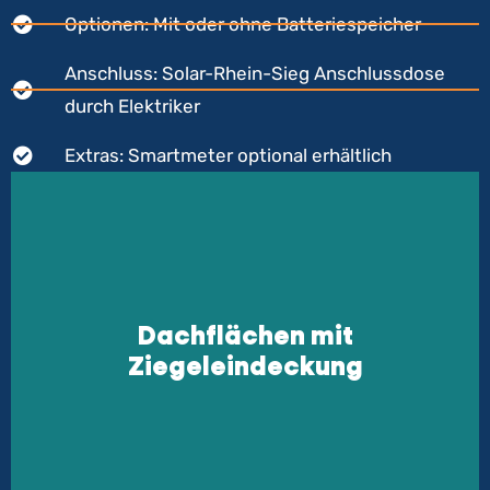
Optionen: Mit oder ohne Batteriespeicher
Anschluss: Solar-Rhein-Sieg Anschlussdose
durch Elektriker
Extras: Smartmeter optional erhältlich
Flachdach
Dachflächen mit
Für Flachdächer bieten wir maßgeschneiderte
Ziegeleindeckung
Lösungen, die eine optimale Neigung und
Ausrichtung der Solarmodule sicherstellen.
Unsere Systeme sind wind- und wetterfest und
bieten höchste Effizienz.